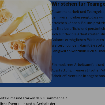
Wir stehen für Teamge
Zusammenarbeit und Teamgeist w
denn wir sind überzeugt, dass wi
erreichen können. Bei uns profiti
die Ihre berufliche und persönlic
sich auf flexible Arbeitszeiten, d
Balance ermöglichen. Wir bieten
Weiterbildungen, damit Sie stets 
Fähigkeiten kontinuierlich ausb
Ein modernes Arbeitsumfeld und 
Ausstattung in einer stilvollen Vil
Arbeit effizient und in angeneh
Arbeitsklima und stärken den Zusammenhalt
iche Events – in und außerhalb der