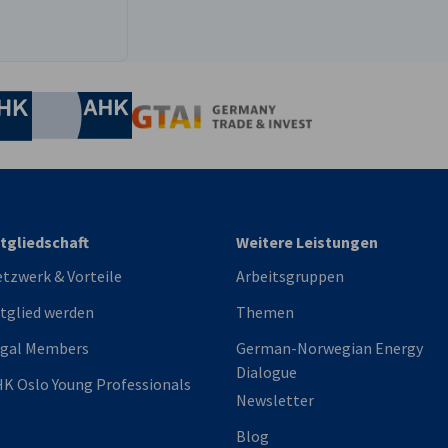
 with a primary focus on
the DACH region.
 a trusted advisor who combines
commercial
irtschaft und Energie
l for someone who enjoys
Industrie- und Handelskammer
Industrie- und Handelskammer
AHK.de
Germany Trade & In
ng, and commercial responsibility
.
tgliedschaft
Weitere Leistungen
onships with customers ensuring that they
 offerings
tzwerk & Vorteile
Arbeitsgruppen
tglied werden
Themen
 by identifying and leading opportunities to
r value through upsell
egal Members
German-Norwegian Energy
Dialogue
K Oslo Young Professionals
tas, forecast and improve NRR
Newsletter
solutions and customer workflows
Blog