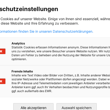
schutzeinstellungen
 Cookies auf unserer Website. Einige von ihnen sind essenziell, wäh
, diese Website und Ihre Erfahrung zu verbessern.
formationen finden Sie in unseren Datenschutzerklärungen.
Analytics
Statistik Cookies erfassen Informationen anonym. Diese Informationen 
uns zu verstehen, wie unsere Besucher unsere Website nutzen. Wir nut
Daten um Fehler zu beheben und die Nutzung der Website für unsere Us
optimieren.
Fremde Inhalte
Inhalte wie Text Video oder Bilder von Dritten, z.B. Inhalte anderer Websi
sozialer Netzwerke oder Plattformen dürfen angezeigt werden. Dabei 
Ihre IP-Adresse und Telemetriedaten vom jeweiligen Anbieter verarbeite
Anbieter kann ggf. auch Ihr Verhalten beobachten und Nutzungsprofile b
K Norwegen
ggf. auch außerhalb des EWR.
Alle akzeptieren
Auswahl speichern