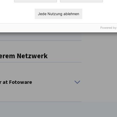
Jede Nutzung ablehnen
Powered by
serem Netzwerk
r at Fotoware
chnology they rely on every day.