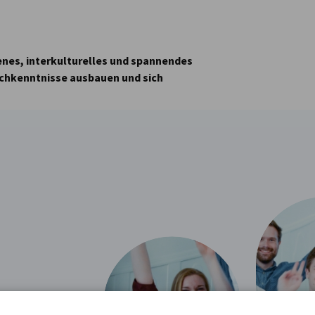
fenes, interkulturelles und spannendes
rachkenntnisse ausbauen und sich