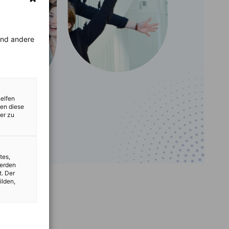
rend andere
helfen
zen diese
er zu
tes,
werden
t. Der
ilden,