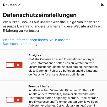
Deutsch
Suche öffnen
Navi
Ein
Datenschutzeinstellungen
Wir nutzen Cookies auf unserer Website. Einige von ihnen sind
essenziell, während andere uns helfen, diese Website und Ihre
Erfahrung zu verbessern.
Weitere Informationen finden Sie in unseren
Datenschutzerklärungen.
Analytics
Statistik Cookies erfassen Informationen anonym.
Diese Informationen helfen uns zu verstehen, wie
Legal Members
unsere Besucher unsere Website nutzen. Wir nutzen
diese Daten um Fehler zu beheben und die Nutzung
der Website für unsere User zu optimieren.
Das Netzwerk der AHK Norwegen bietet die Möglichkeit schnel
German
Fremde Inhalte
und zielgenaue Hilfe bei deutschen, norwegischen und
Inhalte wie Text Video oder Bilder von Dritten, z.B.
grenzübergreifenden juristischen Fragestellungen zu erlangen
Inhalte anderer Websites, sozialer Netzwerke oder
Plattformen dürfen angezeigt werden. Dabei werden
Hier finden Sie eine Auflistung unserer Legal Members.
Ihre IP-Adresse und Telemetriedaten vom jeweiligen
Anbieter verarbeitet. Der Anbieter kann ggf. auch Ihr