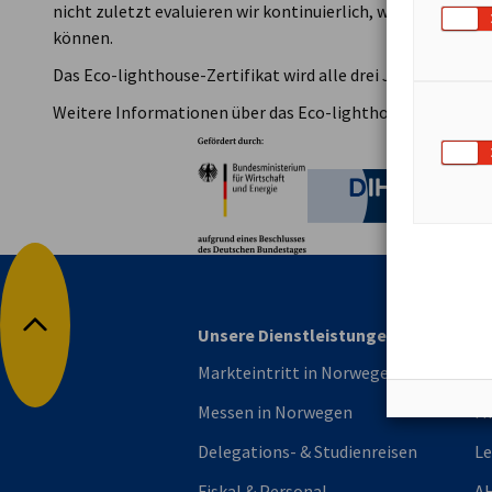
nicht zuletzt evaluieren wir kontinuierlich, wie wir uns im
können.
Das Eco-lighthouse-Zertifikat wird alle drei Jahre überprü
Weitere Informationen über das Eco-lighthouse-Zertifikat
Partner
Bundesministerium für W
Deutsche 
Unsere Dienstleistungen
Mi
Nach oben
Markteintritt in Norwegen
Ne
Messen in Norwegen
Mi
Delegations- & Studienreisen
L
Fiskal & Personal
AH