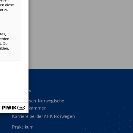
helfen
zen diese
er zu
tes,
werden
t. Der
ilden,
vest
Über uns
Die Deutsch-Norwegische
Handelskammer
Karriere bei der AHK Norwegen
Praktikum