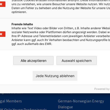
Statistik Cookies erfassen Informationen anonym. Diese Informationen 
 Bereich Nachhaltigkeit weiter verbessern
uns zu verstehen, wie unsere Besucher unsere Website nutzen. Wir nut
Daten um Fehler zu beheben und die Nutzung der Website für unsere Us
optimieren.
ft; das nächste Mal im Januar 2026.
Fremde Inhalte
 und dessen Stiftung finden Sie
hier.
Inhalte wie Text Video oder Bilder von Dritten, z.B. Inhalte anderer Websi
sozialer Netzwerke oder Plattformen dürfen angezeigt werden. Dabei 
irtschaft und Energie
Ihre IP-Adresse und Telemetriedaten vom jeweiligen Anbieter verarbeite
Industrie- und Handelskammer
Anbieter kann ggf. auch Ihr Verhalten beobachten und Nutzungsprofile b
Industrie- und Handelskammer
AHK.de
Germany Trade & In
ggf. auch außerhalb des EWR.
Alle akzeptieren
Auswahl speichern
tgliedschaft
Weitere Leistungen
Jede Nutzung ablehnen
tzwerk & Vorteile
Arbeitsgruppen
Powered by
tglied werden
Themen
egal Members
German-Norwegian Energy
Dialogue
K Oslo Young Professionals