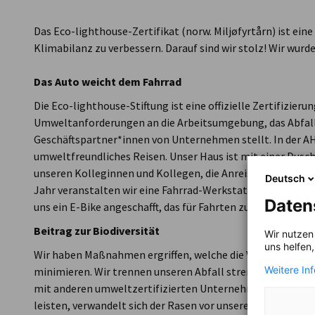
Norway
Das Eco-lighthouse-Zertifikat (norw. Miljøfyrtårn) ist e
Klimabilanz zu verbessern. Darauf sind wir stolz! Wir wurde
Das Auto weicht dem Fahrrad
Die Eco-lighthouse-Stiftung ist eine offizielle Zertifizie
Umweltanforderungen an die Arbeitsumgebung, das Abfal
Geschäftspartner*innen von Unternehmen stellt. In der A
umweltfreundliches Reisen. Unser Haus ist mit einer Dus
unseren Kolleginnen und Kollegen, die Anreise zu Fuß oder
Deutsch
Jahr veranstalten wir eine Fahrrad-Werkstatt. Außerdem h
Daten
uns ein E-Bike angeschafft, das für Fahrten zu Meetings a
Beitrag zur Biodiversität
Wir nutzen
uns helfen
Wir haben Maßnahmen ergriffen, welche die Verschwendun
Weitere In
minimieren. Wir trennen unseren Abfall streng nach Vorga
mit anderen umweltzertifizierten Unternehmen zusammen.
leisten, verwandelt sich der Rasen vor unserem Haus jede