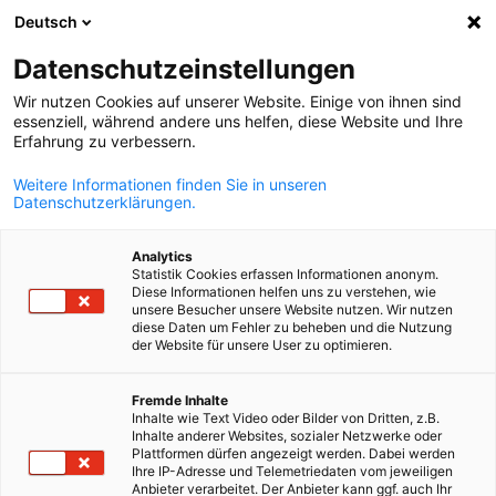
Deutsch
Suche öffnen
Navi
Ein
Datenschutzeinstellungen
Wir nutzen Cookies auf unserer Website. Einige von ihnen sind
essenziell, während andere uns helfen, diese Website und Ihre
Erfahrung zu verbessern.
Weitere Informationen finden Sie in unseren
Datenschutzerklärungen.
Analytics
Statistik Cookies erfassen Informationen anonym.
Diese Informationen helfen uns zu verstehen, wie
AdobeStock
unsere Besucher unsere Website nutzen. Wir nutzen
Space Industry
diese Daten um Fehler zu beheben und die Nutzung
der Website für unsere User zu optimieren.
German
Fremde Inhalte
The Space Industry is growing rapidly, and significant potential
Inhalte wie Text Video oder Bilder von Dritten, z.B.
for collaboration is emerging between Germany and Norway.
Inhalte anderer Websites, sozialer Netzwerke oder
Plattformen dürfen angezeigt werden. Dabei werden
Dual-use goods and technologies are the focus. Find out more
Ihre IP-Adresse und Telemetriedaten vom jeweiligen
here.
Anbieter verarbeitet. Der Anbieter kann ggf. auch Ihr