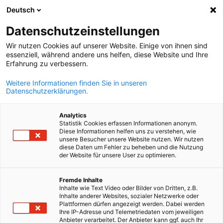
Deutsch
Suche öffnen
Navi
Ein
Unsere Mitglieder
Datenschutzeinstellungen
Wir nutzen Cookies auf unserer Website. Einige von ihnen sind
essenziell, während andere uns helfen, diese Website und Ihre
Mitglieder suchen
Erfahrung zu verbessern.
Mitglieder suchen
Weitere Informationen finden Sie in unseren
Suc
Datenschutzerklärungen.
Analytics
Statistik Cookies erfassen Informationen anonym.
Diese Informationen helfen uns zu verstehen, wie
unsere Besucher unsere Website nutzen. Wir nutzen
diese Daten um Fehler zu beheben und die Nutzung
der Website für unsere User zu optimieren.
German
Sie sind auf der Suche nach potenziellen Geschäftspartnern
Fremde Inhalte
Inhalte wie Text Video oder Bilder von Dritten, z.B.
Unser Online-Mitgliederverzeichnis listet alle Mitglieder de
Inhalte anderer Websites, sozialer Netzwerke oder
AHK Norwegen auf.
Plattformen dürfen angezeigt werden. Dabei werden
Ihre IP-Adresse und Telemetriedaten vom jeweiligen
Anbieter verarbeitet. Der Anbieter kann ggf. auch Ihr