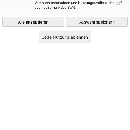
Verhalten beobachten und Nutzungsprofile bilden, ggf.
auch außerhalb des EWR.
Norway
Filter und Sortierung anzeigen
Filteroptionen wurden erfolgreich aktualisiert
Alle akzeptieren
Auswahl speichern
Jede Nutzung ablehnen
Bergische Industrie- und
Handelskammer, IHK Wuppertal
Solingen Remscheid
Weiter zur Bergische Industrie- und Handelskammer, IHK Wu
Homepage
Deutschland
Wuppertal
Berndorf Metall- und Bäderbau GmbH