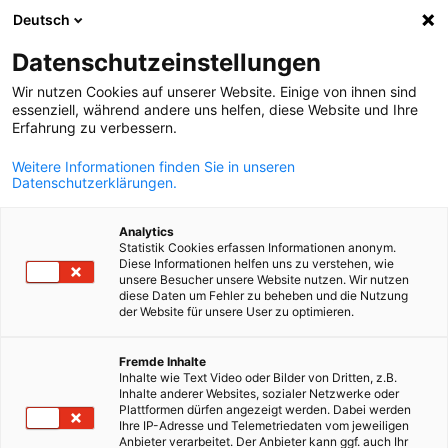
Deutsch
Suche öffnen
Navi
Ein
Datenschutzeinstellungen
Wir nutzen Cookies auf unserer Website. Einige von ihnen sind
essenziell, während andere uns helfen, diese Website und Ihre
Erfahrung zu verbessern.
Weitere Informationen finden Sie in unseren
Datenschutzerklärungen.
Analytics
Statistik Cookies erfassen Informationen anonym.
Diese Informationen helfen uns zu verstehen, wie
AdobeStock
unsere Besucher unsere Website nutzen. Wir nutzen
diese Daten um Fehler zu beheben und die Nutzung
News
30/01/2024
der Website für unsere User zu optimieren.
Löhne, Steuern,
German
Fremde Inhalte
Inhalte wie Text Video oder Bilder von Dritten, z.B.
Geschlechterquoten: Diese
Inhalte anderer Websites, sozialer Netzwerke oder
Plattformen dürfen angezeigt werden. Dabei werden
Änderungen gelten in Norwege
Ihre IP-Adresse und Telemetriedaten vom jeweiligen
Anbieter verarbeitet. Der Anbieter kann ggf. auch Ihr