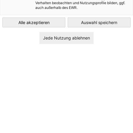
norwegischen
Verhalten beobachten und Nutzungsprofile bilden, ggf.
auch außerhalb des EWR.
Verteidigungsministerium
Norway
Alle akzeptieren
Auswahl speichern
16. April | 16:00 - 20:00 Uhr
Jede Nutzung ablehnen
Information:
Datum:
16. April 2026, 16:00 - 20:00 Uhr
Anmeldung (nur für Mitglieder):
MELDEN SIE SICH HIER AN