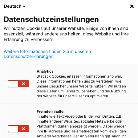
Deutsch
Suche öffnen
Navi
Ein
Datenschutzeinstellungen
Wir nutzen Cookies auf unserer Website. Einige von ihnen sind
essenziell, während andere uns helfen, diese Website und Ihre
Erfahrung zu verbessern.
Weitere Informationen finden Sie in unseren
Datenschutzerklärungen.
Analytics
Statistik Cookies erfassen Informationen anonym.
Diese Informationen helfen uns zu verstehen, wie
Event
16/04/2026
unsere Besucher unsere Website nutzen. Wir nutzen
diese Daten um Fehler zu beheben und die Nutzung
der Website für unsere User zu optimieren.
Mitgliederversammlung 2026
German
mit Besuch von Andreas Flåm,
Fremde Inhalte
Inhalte wie Text Video oder Bilder von Dritten, z.B.
Inhalte anderer Websites, sozialer Netzwerke oder
Staatssektretär im
Plattformen dürfen angezeigt werden. Dabei werden
Ihre IP-Adresse und Telemetriedaten vom jeweiligen
Anbieter verarbeitet. Der Anbieter kann ggf. auch Ihr