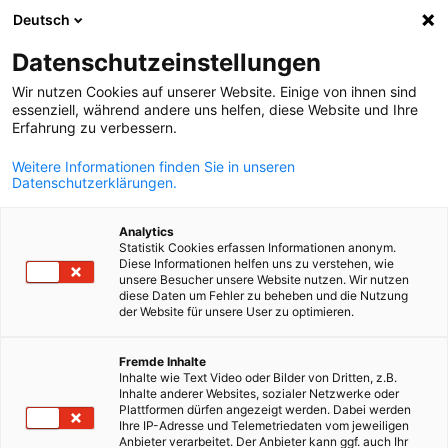
Deutsch
Åpne søk
Åpne
Lukk
Compliance
Datenschutzeinstellungen
Wir nutzen Cookies auf unserer Website. Einige von ihnen sind
essenziell, während andere uns helfen, diese Website und Ihre
Nrosk-Tysk Handelskammer støtter seg på
Erfahrung zu verbessern.
integritetsretningslinjene til nettverket av de tyske
utlandshandelskamrene (AHK).
Weitere Informationen finden Sie in unseren
Datenschutzerklärungen.
Last ned vårt verdikodeks her (på tysk):
Analytics
Wertekodex der AHKs
Statistik Cookies erfassen Informationen anonym.
PDF
FILTYPE:
Filstørrelse:
168.98 kb
Diese Informationen helfen uns zu verstehen, wie
unsere Besucher unsere Website nutzen. Wir nutzen
Samarbeidspartnere
Federal Ministry for Economic Affairs and 
diese Daten um Fehler zu beheben und die Nutzung
der Website für unsere User zu optimieren.
German 
Norwegian
Fremde Inhalte
Inhalte wie Text Video oder Bilder von Dritten, z.B.
Inhalte anderer Websites, sozialer Netzwerke oder
Plattformen dürfen angezeigt werden. Dabei werden
Ihre IP-Adresse und Telemetriedaten vom jeweiligen
Anbieter verarbeitet. Der Anbieter kann ggf. auch Ihr
Chamber of Commerce and Industry
AHK.de