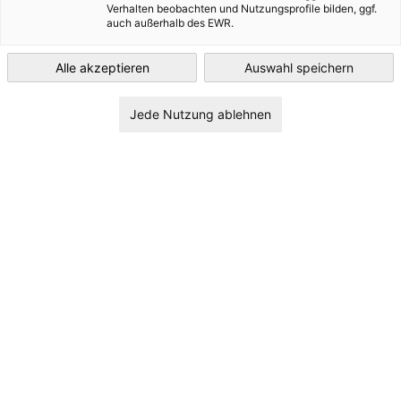
Verhalten beobachten und Nutzungsprofile bilden, ggf.
Norway
auch außerhalb des EWR.
Alle akzeptieren
Auswahl speichern
Jede Nutzung ablehnen
Industrial Cooperation in a New European
Reality: Norway and Germany
EVENT
11. august 2026 | kl. 15.30 - 16.30 (Del av Arendalsuka)
Registrer deg