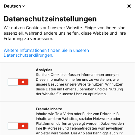
Deutsch
Åpne søk
Åpne
Lukk
Events Hub
Datenschutzeinstellungen
Wir nutzen Cookies auf unserer Website. Einige von ihnen sind
Velkommen til siden Events Hub. Her holder du deg
essenziell, während andere uns helfen, diese Website und Ihre
Erfahrung zu verbessern.
oppdatert om arrangementene våre! Bruk filterfunksjone
for å vise innhold sortert.
Weitere Informationen finden Sie in unseren
Datenschutzerklärungen.
Analytics
Statistik Cookies erfassen Informationen anonym.
Diese Informationen helfen uns zu verstehen, wie
Vis filtre og sortering
unsere Besucher unsere Website nutzen. Wir nutzen
Filteralternativene er oppdatert
diese Daten um Fehler zu beheben und die Nutzung
der Website für unsere User zu optimieren.
Norwegian
Fremde Inhalte
Inhalte wie Text Video oder Bilder von Dritten, z.B.
Inhalte anderer Websites, sozialer Netzwerke oder
Plattformen dürfen angezeigt werden. Dabei werden
Ihre IP-Adresse und Telemetriedaten vom jeweiligen
Anbieter verarbeitet. Der Anbieter kann ggf. auch Ihr